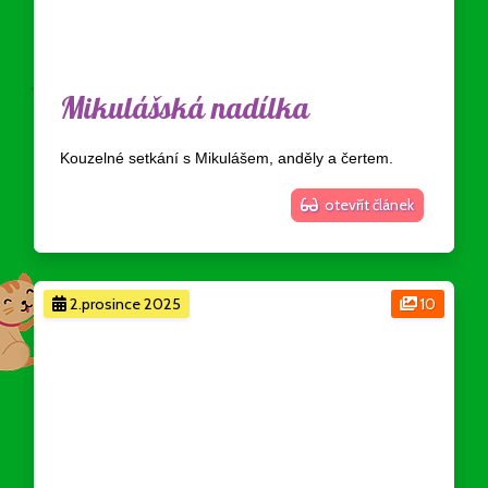
Mikulášská nadílka
Kouzelné setkání s Mikulášem, anděly a čertem.
otevřít článek
2.prosince 2025
10