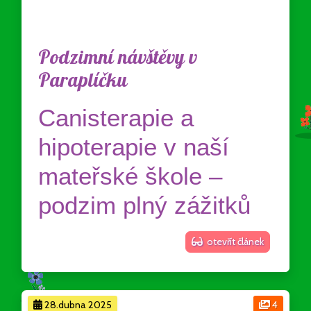
Podzimní návštěvy v
Paraplíčku
Canisterapie a
hipoterapie v naší
mateřské škole –
podzim plný zážitků
otevřít článek
28.dubna 2025
4