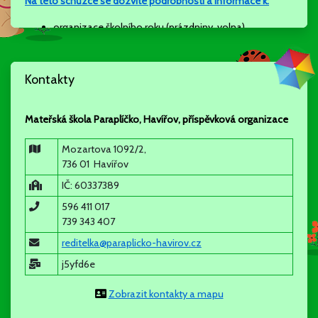
Na této schůzce se dozvíte podrobnosti a informace k:
organizace školního roku (prázdniny, volna)
rozdělení dětí do tříd
akce a aktivity školy (odpolední aktivity, projekty tříd a
školy….)
Kontakty
stravování, školné
režim dne
individuální a skupinová práce ve třídách
Mateřská škola Paraplíčko, Havířov, příspěvková organizace
spolupráce s rodiči a partnery školy
Mozartova 1092/2,
736 01 Havířov
informativní schůzky nejsou povinné, vhodné pro rodiče
IČ: 60337389
nových dětí, ale ráda se s Vámi všemi uvidím a vysvětlím
596 411 017
skutečnosti, které Vás zajímají.
739 343 407
reditelka@paraplicko-havirov.cz
j5yfd6e
Mgr. Šárka Chobotová - ředitelka
Zobrazit kontakty a mapu