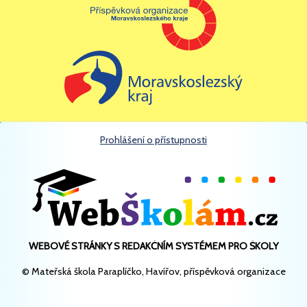
ZA VÁMI ZAVŘELY
DVEŘE,
NEVPOUŠTĚJTE DO
MŠ NIKOHO CIZÍHO
Prohlášení o přístupnosti
(BEZ DÍTĚTE).
NA POHYB
PODEZŘELÝCH OSOB
WEBOVÉ STRÁNKY S REDAKČNÍM SYSTÉMEM PRO ŠKOLY
© Mateřská škola Paraplíčko, Havířov, příspěvková organizace
UPOZORNĚTE