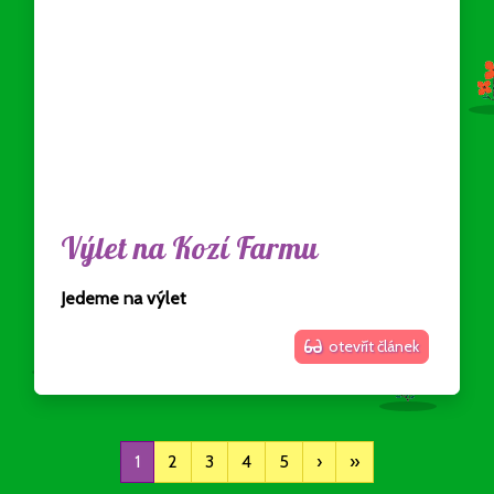
Výlet na Kozí Farmu
Jedeme na výlet
otevřít článek
1
2
3
4
5
›
»