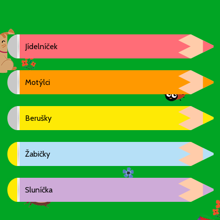
Jídelníček
Motýlci
Berušky
Žabičky
Sluníčka