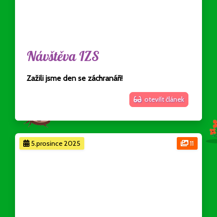
Návštěva IZS
Zažili jsme den se záchranáři!
otevřít článek
5.prosince 2025
11