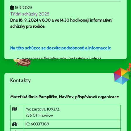
15.9.2025
Třídní schůzky 2025
Dne 18. 9. 2024 v 8,30 a ve 14.30 hod konají
informativní
schůzky pro rodiče.
Na této schůzce se dozvíte podrobnosti a informace k:
organizace školního roku (prázdniny, volna)
rozdělení dětí do tříd
akce a aktivity školy (odpolední aktivity, projekty tříd a
školy….)
Kontakty
stravování, školné
režim dne
individuální a skupinová práce ve třídách
Mateřská škola Paraplíčko, Havířov, příspěvková organizace
spolupráce s rodiči a partnery školy
Mozartova 1092/2,
736 01 Havířov
informativní schůzky nejsou povinné, vhodné pro rodiče
IČ: 60337389
nových dětí, ale ráda se s Vámi všemi uvidím a vysvětlím