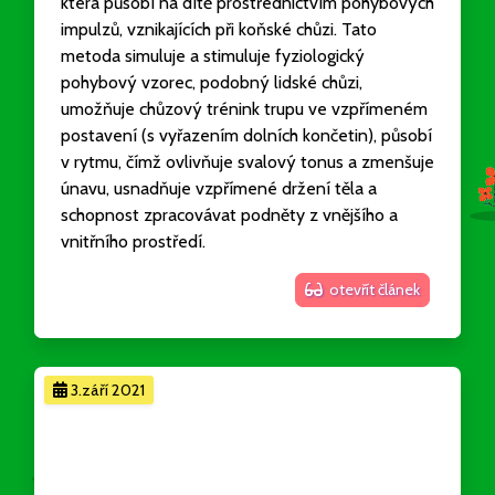
která působí na dítě prostřednictvím pohybových
impulzů, vznikajících při koňské chůzi. Tato
metoda simuluje a stimuluje fyziologický
pohybový vzorec, podobný lidské chůzi,
umožňuje chůzový trénink trupu ve vzpřímeném
postavení (s vyřazením dolních končetin), působí
v rytmu, čímž ovlivňuje svalový tonus a zmenšuje
únavu, usnadňuje vzpřímené držení těla a
schopnost zpracovávat podněty z vnějšího a
vnitřního prostředí.
otevřít článek
3.září 2021