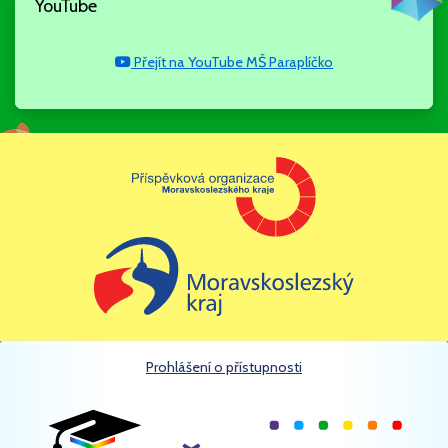
YouTube
Naše opatření můžete pomoci
dodržovat i vy –
Přejít na YouTube MŠ Paraplíčko
KONTROLUJTE, ZDA
ZA VÁMI ZAVŘELY
DVEŘE,
NEVPOUŠTĚJTE DO
MŠ NIKOHO CIZÍHO
Prohlášení o přístupnosti
(BEZ DÍTĚTE).