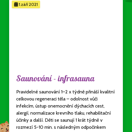
1.září 2021
Saunování - infrasauna
Pravidelné saunování 1–2 x týdně přináší kvalitní
celkovou regeneraci těla – odolnost vůči
infekcím, ústup onemocnění dýchacích cest,
alergií, normalizace krevního tlaku, rehabilitační
účinky a další. Děti se saunují 1 krát týdně v
rozmezí 5-10 min. s následným odpočinkem