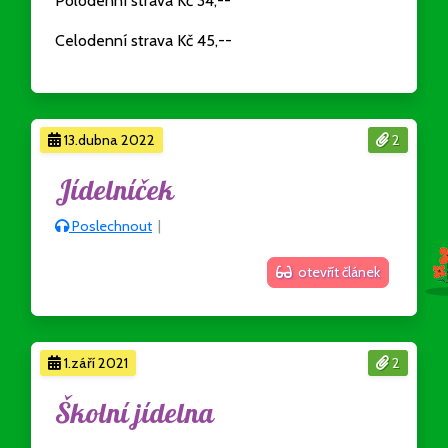
Polodenní strava Kč 34,--
Celodenní strava Kč 45,--
13.dubna 2022
2
Jídelníček
Poslechnout
|
otevřít článek
1.září 2021
2
Školní jídelna