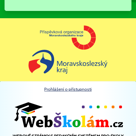
KONTROLUJTE, ZDA
ZA VÁMI ZAVŘELY
DVEŘE,
NEVPOUŠTĚJTE DO
MŠ NIKOHO CIZÍHO
Prohlášení o přístupnosti
(BEZ DÍTĚTE).
NA POHYB