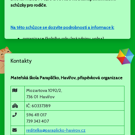
schůzky pro rodiče.
Na této schůzce se dozvíte podrobnosti a informace k:
organizace školního roku (prázdniny, volna)
rozdělení dětí do tříd
akce a aktivity školy (odpolední aktivity, projekty tříd a
školy….)
Kontakty
stravování, školné
režim dne
individuální a skupinová práce ve třídách
Mateřská škola Paraplíčko, Havířov, příspěvková organizace
spolupráce s rodiči a partnery školy
Mozartova 1092/2,
736 01 Havířov
informativní schůzky nejsou povinné, vhodné pro rodiče
IČ: 60337389
nových dětí, ale ráda se s Vámi všemi uvidím a vysvětlím
596 411 017
skutečnosti, které Vás zajímají.
739 343 407
reditelka@paraplicko-havirov.cz