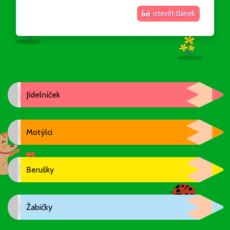
otevřít článek
Jídelníček
Motýlci
Berušky
Žabičky