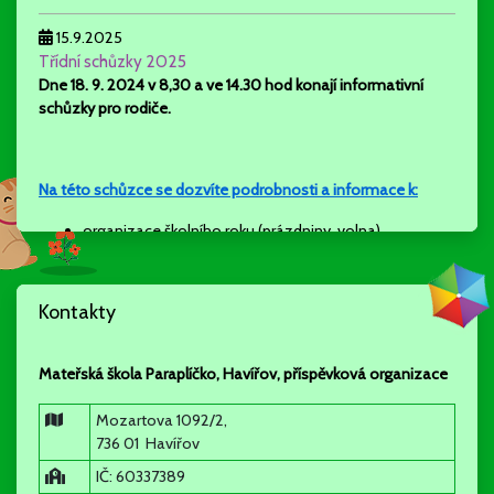
15.9.2025
Třídní schůzky 2025
Dne 18. 9. 2024 v 8,30 a ve 14.30 hod konají
informativní
schůzky pro rodiče.
Na této schůzce se dozvíte podrobnosti a informace k:
organizace školního roku (prázdniny, volna)
rozdělení dětí do tříd
akce a aktivity školy (odpolední aktivity, projekty tříd a
školy….)
Kontakty
stravování, školné
režim dne
individuální a skupinová práce ve třídách
Mateřská škola Paraplíčko, Havířov, příspěvková organizace
spolupráce s rodiči a partnery školy
Mozartova 1092/2,
736 01 Havířov
informativní schůzky nejsou povinné, vhodné pro rodiče
IČ: 60337389