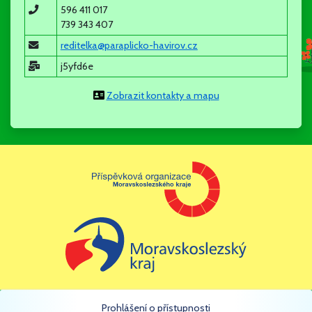
nových dětí, ale ráda se s Vámi všemi uvidím a vysvětlím
596 411 017
skutečnosti, které Vás zajímají.
739 343 407
reditelka@paraplicko-havirov.cz
j5yfd6e
Mgr. Šárka Chobotová - ředitelka
Zobrazit kontakty a mapu
12.5.2025
Zápis do MŠ PARAPLÍČKO
Zápis do MŠ se koná v DOPOLEDNÍCH HODINÁCH 12. a 13.5.
2025. Formuláře k vyplnění jsou k dispozici v sekci
dokumenty.
evidencni list ditete.pdf
(pdf, 50kb)
prihlaska ke stravovani.pdf
(pdf, 46kb)
zadost o prijeti do ms.pdf
(pdf, 48kb)
Prohlášení o přístupnosti