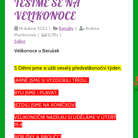
TĚŠÍME SE NA
VELIKONOCE
14.dubna 2022 |
Berušky
|
Andrea
Martincová |
1278x |
Sdílet
Velikonoce u Berušek
S Dětmi jsme si užili veselý předvelikonoční týden.
JARNĚ JSME SI VYZDOBILI TŘÍDU...
BYLI JSME I PLAVAT..
JEZDILI JSME NA KONÍČKOVI
VELIKONOČNÍ NADÍLKU SI UDĚLÁME V ÚTERÝ
19.4
BERUŠKY A BROUČCI