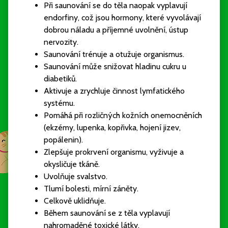
Při saunování se do těla naopak vyplavují
endorfiny, což jsou hormony, které vyvolávají
dobrou náladu a příjemné uvolnění, ústup
nervozity.
Saunování trénuje a otužuje organismus.
Saunování může snižovat hladinu cukru u
diabetiků.
Aktivuje a zrychluje činnost lymfatického
systému.
Pomáhá při rozličných kožních onemocněních
(ekzémy, lupenka, kopřivka, hojení jizev,
popálenin).
Zlepšuje prokrvení organismu, vyživuje a
okysličuje tkáně.
Uvolňuje svalstvo.
Tlumí bolesti, mírní záněty.
Celkově uklidňuje.
Během saunování se z těla vyplavují
nahromaděné toxické látky.