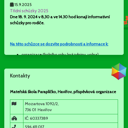
15.9.2025
Třídní schůzky 2025
Dne 18. 9. 2024 v 8,30 a ve 14.30 hod konají
informativní
schůzky pro rodiče.
Na této schůzce se dozvíte podrobnosti a informace k:
organizace školního roku (prázdniny, volna)
rozdělení dětí do tříd
akce a aktivity školy (odpolední aktivity, projekty tříd a
školy….)
Kontakty
stravování, školné
režim dne
individuální a skupinová práce ve třídách
Mateřská škola Paraplíčko, Havířov, příspěvková organizace
spolupráce s rodiči a partnery školy
Mozartova 1092/2,
736 01 Havířov
informativní schůzky nejsou povinné, vhodné pro rodiče
IČ: 60337389
nových dětí, ale ráda se s Vámi všemi uvidím a vysvětlím
596 411 017