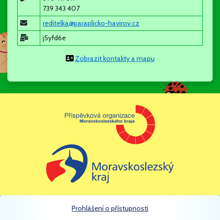
skutečnosti, které Vás zajímají.
739 343 407
reditelka@paraplicko-havirov.cz
j5yfd6e
Mgr. Šárka Chobotová - ředitelka
Zobrazit kontakty a mapu
12.5.2025
Zápis do MŠ PARAPLÍČKO
Zápis do MŠ se koná v DOPOLEDNÍCH HODINÁCH 12. a 13.5.
2025. Formuláře k vyplnění jsou k dispozici v sekci
dokumenty.
evidencni list ditete.pdf
(pdf, 50kb)
prihlaska ke stravovani.pdf
(pdf, 46kb)
zadost o prijeti do ms.pdf
(pdf, 48kb)
Prohlášení o přístupnosti