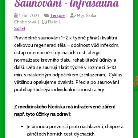
Saunování - infrasauna
1.září 2021 |
Terapie
|
Mgr. Šárka
Chobotová |
1341x |
Sdílet
Pravidelné saunování 1–2 x týdně přináší kvalitní
celkovou regeneraci těla – odolnost vůči infekcím,
ústup onemocnění dýchacích cest, alergií,
normalizace krevního tlaku, rehabilitační účinky a
další. Děti se saunují 1 krát týdně v rozmezí 5-10
min. s následným odpočinkem (zchlazením). Cyklus
většinou opakujeme dvakrát. Před a po saunování
probíhají klidnější individuální činnosti a hry.
Z medicinského hlediska má infračervené záření
např. tyto účinky na zdraví:
Je účinnou prevencí proti nachlazení, chřipce a
zánětech horních cest dýchacích.