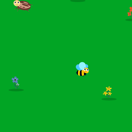
AKTIVNĚ ŘEČ.
map havirov - pozvanka seminar metoda aak, 21. a 28.5.2024.pdf
(pdf, 925kb)
3.4.2024
Den autismu - poděkování za účast
Vážení rodiče a přátelé školy, děkujeme, že jste podpořili
Den autismu 2024. Prosíme o vyplnění dotazníku.
Odkaz na evaluační dotazník je k dispozici
ZDE
,
https://forms.office.com/pages/responsepage.aspx?
id=qT02pkuUrkqr-DR45SmtL_wZWDNrPClOjR-
780FfzVBUMDI3RjFRMktIRklSV1JQSFQxOEhLS1E0OC4
u
img_20240402_151814.jpg
(jpg, 5751kb)