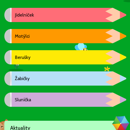
Jídelníček
Motýlci
Berušky
Žabičky
Sluníčka
Aktuality