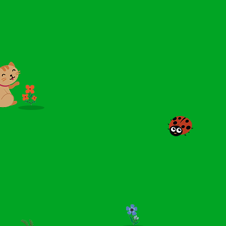
Není důvod k nepřiměřeným
obavám a panice.
Děkuji za pochopení a pomoc.
ředitelka školy
7.5.2024
Seminář pro rodiče
MAMINKY NEVÁHEJTE A PŘIHLASTE SE NA SEMINÁŘ - TÍMTO
ZPŮSOBEM KOMUNIKUJEME S DĚTMI, KTERÉ NEPOUŽÍVAJÍ