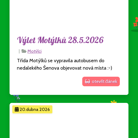
Výlet Motýlků 28.5.2026
|
Motýlci
Třída Motýlků se vypravila autobusem do
nedalekého Šenova objevovat nová místa :-)
otevřít článek
20.dubna 2026