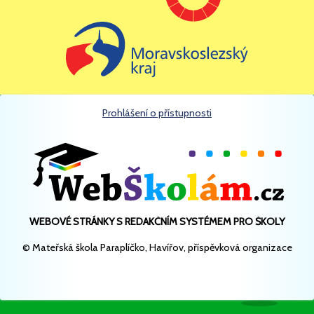
DVEŘE,
NEVPOUŠTĚJTE DO
MŠ NIKOHO CIZÍHO
Prohlášení o přístupnosti
(BEZ DÍTĚTE).
NA POHYB
PODEZŘELÝCH OSOB
WEBOVÉ STRÁNKY S REDAKČNÍM SYSTÉMEM PRO ŠKOLY
© Mateřská škola Paraplíčko, Havířov, příspěvková organizace
UPOZORNĚTE
PERSONÁL ŠKOLY.