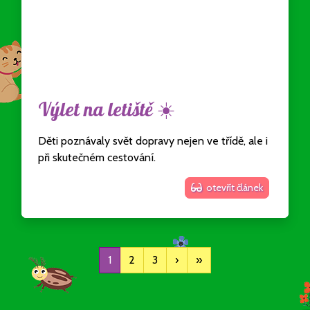
Výlet na letiště ☀️
Děti poznávaly svět dopravy nejen ve třídě, ale i
při skutečném cestování.
otevřít článek
1
2
3
›
»