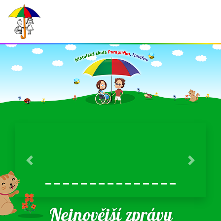
Předchozí
Další
Nejnovější zprávy