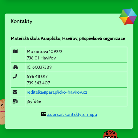
rozdělení dětí do tříd
akce a aktivity školy (odpolední aktivity, projekty tříd a
školy….)
Kontakty
stravování, školné
režim dne
individuální a skupinová práce ve třídách
Mateřská škola Paraplíčko, Havířov, příspěvková organizace
spolupráce s rodiči a partnery školy
Mozartova 1092/2,
736 01 Havířov
informativní schůzky nejsou povinné, vhodné pro rodiče
IČ: 60337389
nových dětí, ale ráda se s Vámi všemi uvidím a vysvětlím
596 411 017
skutečnosti, které Vás zajímají.
739 343 407
reditelka@paraplicko-havirov.cz
j5yfd6e
Mgr. Šárka Chobotová - ředitelka
Zobrazit kontakty a mapu
12.5.2025