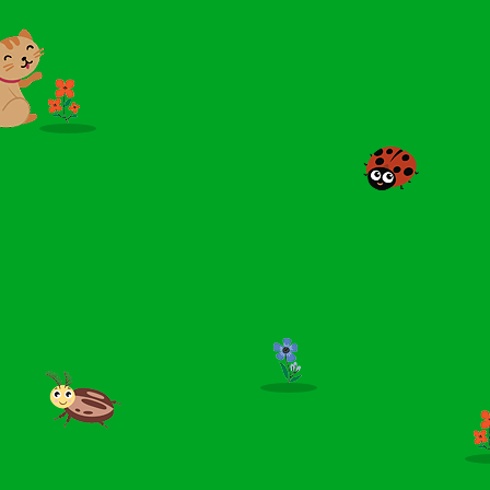
Přehrát
|
2.4.2024
Den autismu
Podpořte dobrou věc a zvolte modrý autfit. Rovněž se
těšíme na Vaší účast.
den autismu 2024.pdf
(pdf, 2314kb)
2.2.2024
Plavání 2024
Od dubna začíná plavecký kurz. Zájem nahlaste učitelkám
ve třídě.
2.1.2024
Provoz MŠ
Od 2. 1. 2024 opět MŠ v provozu.
Zobrazit vše