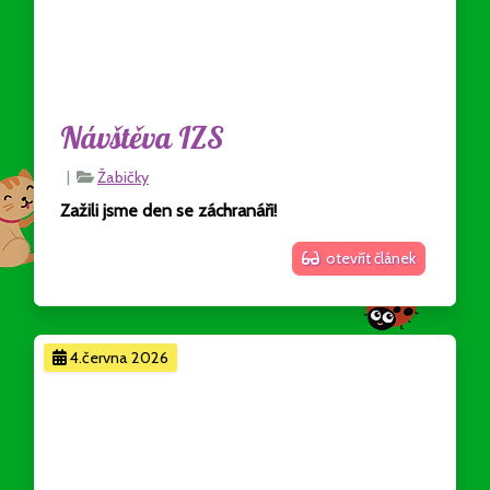
Návštěva IZS
|
Žabičky
Zažili jsme den se záchranáři!
otevřít článek
4.června 2026