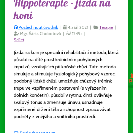
Hippoterapie - jízda na
koni
Poslechnout úvodník
|
4.září 2021 |
Terapie
|
Mgr. Šárka Chobotová |
1249x |
Sdílet
Jízda na koni je speciální rehabilitační metoda, která
působí na dítě prostřednictvím pohybových
impulzů, vznikajících při koňské chůzi. Tato metoda
simuluje a stimuluje fyziologický pohybový vzorec,
podobný lidské chůzi, umožňuje chůzový trénink
trupu ve vzpřímeném postavení (s vyřazením
dolních končetin), působí v rytmu, čímž ovlivňuje
svalový tonus a zmenšuje únavu, usnadňuje
vzpřímené držení těla a schopnost zpracovávat
podněty z vnějšího a vnitřního prostředí.