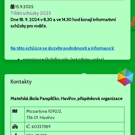
15.9.2025
Třídní schůzky 2025
Dne 18. 9. 2024 v 8,30 a ve 14.30 hod konají
informativní
schůzky pro rodiče.
Na této schůzce se dozvíte podrobnosti a informace k:
organizace školního roku (prázdniny, volna)
rozdělení dětí do tříd
akce a aktivity školy (odpolední aktivity, projekty tříd a
školy….)
Kontakty
stravování, školné
režim dne
individuální a skupinová práce ve třídách
Mateřská škola Paraplíčko, Havířov, příspěvková organizace
spolupráce s rodiči a partnery školy
Mozartova 1092/2,
736 01 Havířov
informativní schůzky nejsou povinné, vhodné pro rodiče
IČ: 60337389
nových dětí, ale ráda se s Vámi všemi uvidím a vysvětlím