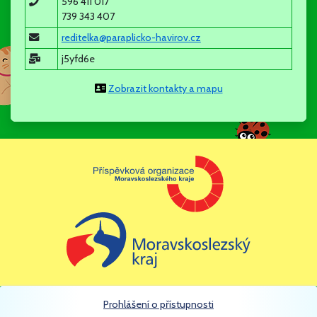
596 411 017
skutečnosti, které Vás zajímají.
739 343 407
reditelka@paraplicko-havirov.cz
j5yfd6e
Mgr. Šárka Chobotová - ředitelka
Zobrazit kontakty a mapu
12.5.2025
Zápis do MŠ PARAPLÍČKO
Zápis do MŠ se koná v DOPOLEDNÍCH HODINÁCH 12. a 13.5.
2025. Formuláře k vyplnění jsou k dispozici v sekci
dokumenty.
evidencni list ditete.pdf
(pdf, 50kb)
prihlaska ke stravovani.pdf
(pdf, 46kb)
zadost o prijeti do ms.pdf
(pdf, 48kb)
Prohlášení o přístupnosti