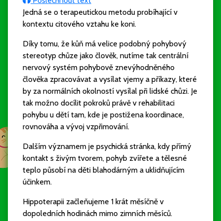
Poslechnout text
Jedná se o terapeutickou metodu probíhající v
kontextu citového vztahu ke koni.
Díky tomu, že kůň má velice podobný pohybový
stereotyp chůze jako člověk, nutíme tak centrální
nervový systém pohybově znevýhodněného
člověka zpracovávat a vysílat vjemy a příkazy, které
by za normálních okolností vysílal při lidské chůzi. Je
tak možno docílit pokroků právě v rehabilitaci
pohybu u dětí tam, kde je postižena koordinace,
rovnováha a vývoj vzpřimování.
Dalším významem je psychická stránka, kdy přímý
kontakt s živým tvorem, pohyb zvířete a tělesné
teplo působí na děti blahodárným a uklidňujícím
účinkem.
Hippoterapii začleňujeme 1 krát měsíčně v
dopoledních hodinách mimo zimních měsíců.