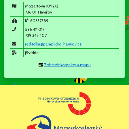
Mozartova 1092/2,
736 01 Havířov
informativní schůzky nejsou povinné, vhodné pro rodiče
IČ: 60337389
nových dětí, ale ráda se s Vámi všemi uvidím a vysvětlím
596 411 017
skutečnosti, které Vás zajímají.
739 343 407
reditelka@paraplicko-havirov.cz
j5yfd6e
Mgr. Šárka Chobotová - ředitelka
Zobrazit kontakty a mapu
12.5.2025
Zápis do MŠ PARAPLÍČKO
Zápis do MŠ se koná v DOPOLEDNÍCH HODINÁCH 12. a 13.5.
2025. Formuláře k vyplnění jsou k dispozici v sekci
dokumenty.
evidencni list ditete.pdf
(pdf, 50kb)