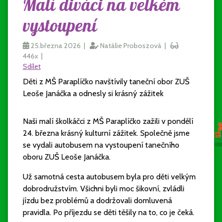
Malí diváci na velkém
vystoupení
25.března 2026 |
Natálie Proboszová |
446x |
Sdílet
Děti z MŠ Paraplíčko navštívily taneční obor ZUŠ
Leoše Janáčka a odnesly si krásný zážitek
Naši malí školkáčci z MŠ Paraplíčko zažili v pondělí
24. března krásný kulturní zážitek. Společně jsme
se vydali autobusem na vystoupení tanečního
oboru ZUŠ Leoše Janáčka.
Už samotná cesta autobusem byla pro děti velkým
dobrodružstvím. Všichni byli moc šikovní, zvládli
jízdu bez problémů a dodržovali domluvená
pravidla. Po příjezdu se děti těšily na to, co je čeká.