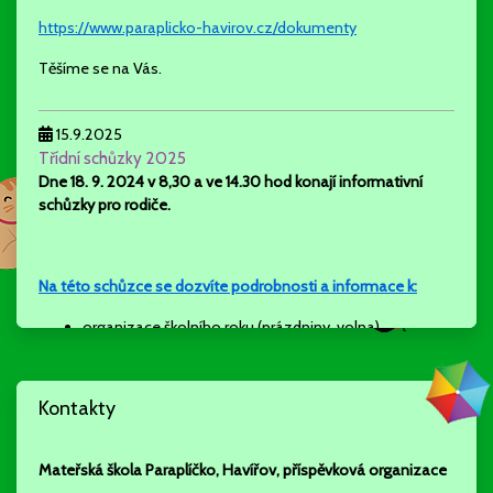
https://www.paraplicko-havirov.cz/dokumenty
Těšíme se na Vás.
15.9.2025
Třídní schůzky 2025
Dne 18. 9. 2024 v 8,30 a ve 14.30 hod konají
informativní
schůzky pro rodiče.
Na této schůzce se dozvíte podrobnosti a informace k:
organizace školního roku (prázdniny, volna)
rozdělení dětí do tříd
akce a aktivity školy (odpolední aktivity, projekty tříd a
školy….)
Kontakty
stravování, školné
režim dne
individuální a skupinová práce ve třídách
Mateřská škola Paraplíčko, Havířov, příspěvková organizace
spolupráce s rodiči a partnery školy